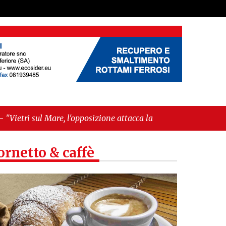
l'opposizione attacca la maggioranza: «Delibere
nti»"
ornetto & caffè