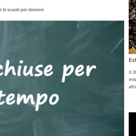
de le scuole per domani
Es
Il 
mis
afr