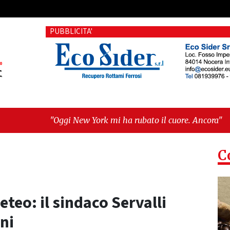
PUBBLICITA'
New York mi ha rubato il cuore. Ancora"
-
"Vietri sul Mare, 
te al buio e Tari con dati errati. Ora esposto alla Corte dei Co
C
eteo: il sindaco Servalli
ni