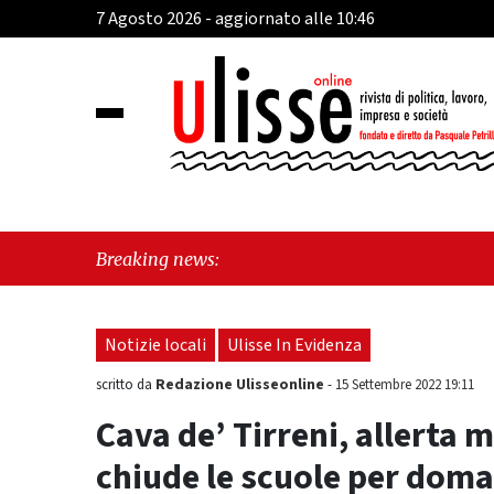
7 Agosto 2026 - aggiornato alle 10:46
"Oggi 
Breaking news:
approva
Notizie locali
Ulisse In Evidenza
Redazione Ulisseonline
scritto da
-
15 Settembre 2022 19:11
Cava de’ Tirreni, allerta m
chiude le scuole per doma