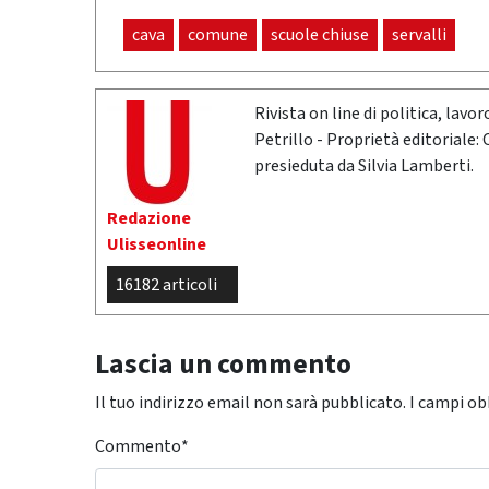
cava
comune
scuole chiuse
servalli
Rivista on line di politica, lav
Petrillo - Proprietà editoriale:
presieduta da Silvia Lamberti.
Redazione
Ulisseonline
16182 articoli
Lascia un commento
Il tuo indirizzo email non sarà pubblicato.
I campi ob
Commento
*