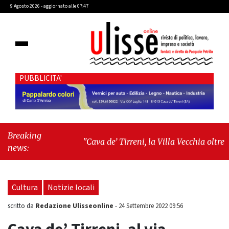
9 Agosto 2026 - aggiornato alle 07:47
PUBBLICITA'
Breaking
"Cava de’ Tirreni, la Villa Vecchia oltre i
news:
vandali: il vero nodo è il senso di comunità"
-
"Cava de’ Tirreni, La Fratellanza sull'ultima
seduta consiliare: “Serve chiarezza!”"
Cultura
Notizie locali
Redazione Ulisseonline
scritto da
-
24 Settembre 2022 09:56