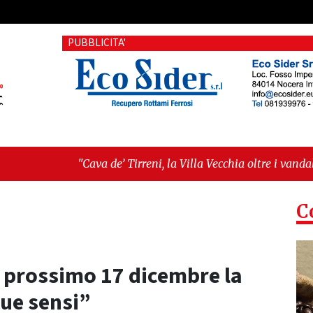
PUBBLICITA'
 de’ Tirreni, la Villa Vecchia oltre i vandali: il vero nodo è il 
llanza sull'ultima seduta consiliare: “Serve chiarezza!”"
C
al prossimo 17 dicembre la
que sensi”