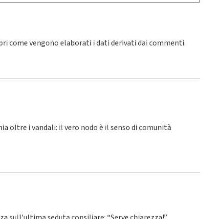
pri come vengono elaborati i dati derivati dai commenti
.
hia oltre i vandali: il vero nodo è il senso di comunità
nza sull'ultima seduta consiliare: “Serve chiarezza!”