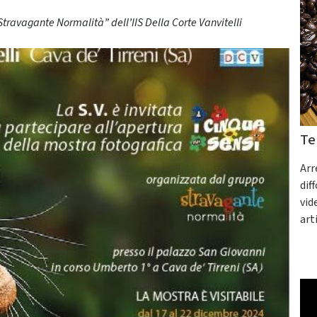
travagante Normalità” dell’IIS Della Corte Vanvitelli
Te
Arr
dif
vid
art