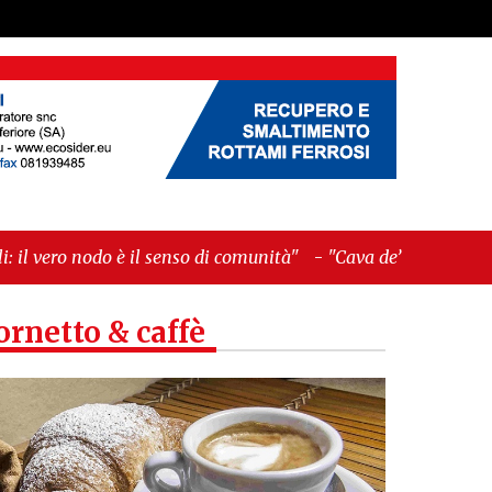
senso di comunità"
-
"Cava de’ Tirreni, La
ornetto & caffè