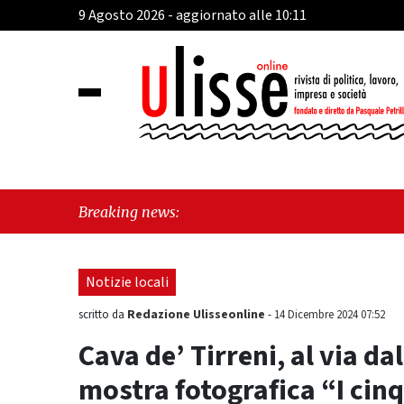
9 Agosto 2026 - aggiornato alle 10:11
"Cava
Breaking news:
Frate
Notizie locali
Redazione Ulisseonline
scritto da
-
14 Dicembre 2024 07:52
Cava de’ Tirreni, al via d
mostra fotografica “I cin