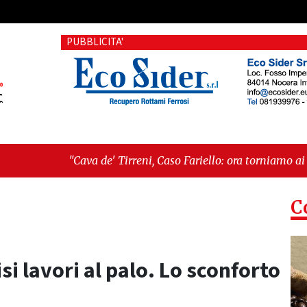
PUBBLICITA'
' Tirreni, Caso Fariello: ora torniamo ai problemi veri"
-
"Cav
siste"
C
isi lavori al palo. Lo sconforto