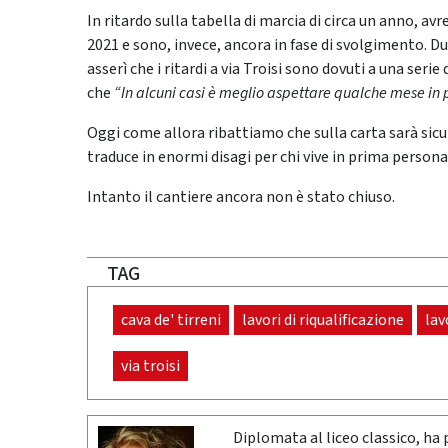
In ritardo sulla tabella di marcia di circa un anno, av
2021 e sono, invece, ancora in fase di svolgimento. D
asserì che i ritardi a via Troisi sono dovuti a una seri
che
“
In alcuni casi è meglio aspettare qualche mese in più
Oggi come allora ribattiamo che sulla carta sarà sic
traduce in enormi disagi per chi vive in prima person
Intanto il cantiere ancora non è stato chiuso.
TAG
cava de' tirreni
lavori di riqualificazione
lav
via troisi
Diplomata al liceo classico, ha 