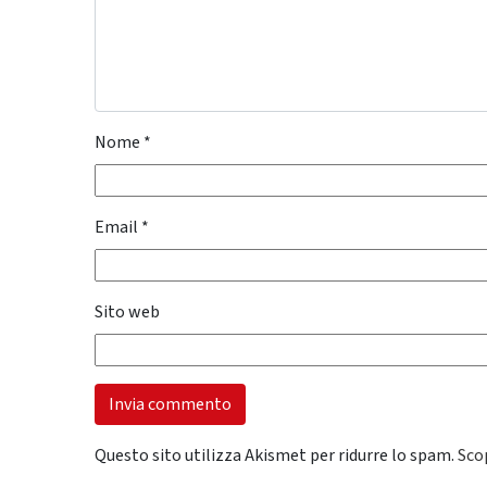
Nome
*
Email
*
Sito web
Questo sito utilizza Akismet per ridurre lo spam.
Sco