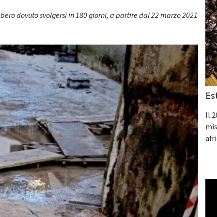
bbero dovuto svolgersi in 180 giorni, a partire dal 22 marzo 2021
Es
Il 
mis
afr