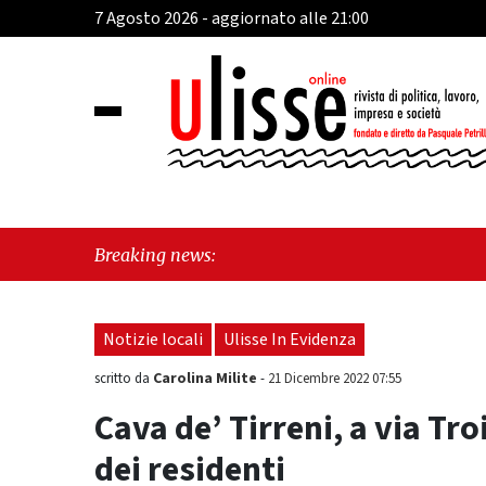
7 Agosto 2026 - aggiornato alle 21:00
"Cava de
Breaking news:
perché e
Notizie locali
Ulisse In Evidenza
Carolina Milite
scritto da
-
21 Dicembre 2022 07:55
Cava de’ Tirreni, a via Tro
dei residenti