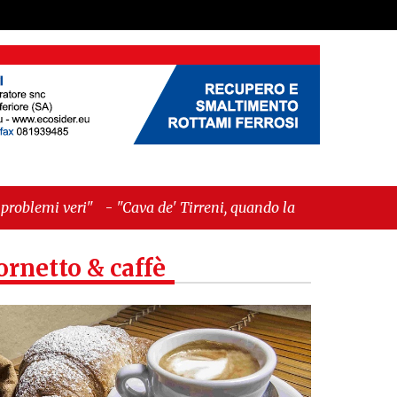
a de' Tirreni, quando la burocrazia dimentica
ornetto & caffè