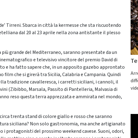
de’ Tirreni. Sbarca in città la kermesse che sta riscuotendo
etelliana dal 20 al 23 aprile nella zona antistante il plesso
a più grande del Mediterraneo, saranno presentate da un
 cinematografico e televisivo vincitore del premio David di
Te
nto e ha fatto sapere che, in un apposito gazebo approntato
Arr
o film che si girerà tra Sicilia, Calabria e Campania. Quindi
dif
a tradizione cavalleresca, i carretti siciliani, i cannoli, il
vid
 vini (Zibibbo, Marsala, Passito di Pantelleria, Malvasia di
e hanno reso questa terra apprezzata e ammirata nel mondo,
circa trenta stand di colore giallo e rosso che saranno
cultura siciliana? Non solo gastronomia, ma anche artigianato
anno i protagonisti del prossimo weekend cavese. Suoni, odori,