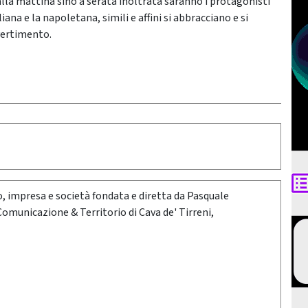
alla mattina sino a serata inoltrata saranno i protagonisti
iana e la napoletana, simili e affini si abbracciano e si
ivertimento.
oro, impresa e società fondata e diretta da Pasquale
 Comunicazione & Territorio di Cava de' Tirreni,