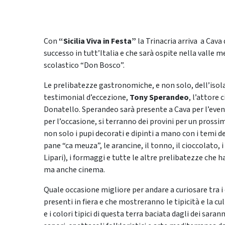
Con
“Sicilia Viva in Festa”
la Trinacria arriva a Cava 
successo in tutt’Italia e che sarà ospite nella valle m
scolastico “Don Bosco”.
Le prelibatezze gastronomiche, e non solo, dell’isol
testimonial d’eccezione,
Tony Sperandeo
, l’attore
Donatello. Sperandeo sarà presente a Cava per l’eve
per l’occasione, si terranno dei provini per un prossim
non solo i pupi decorati e dipinti a mano con i temi dell
pane “ca meuza”, le arancine, il tonno, il cioccolato, i
Lipari), i formaggi e tutte le altre prelibatezze ch
ma anche cinema.
Quale occasione migliore per andare a curiosare tra i 
presenti in fiera e che mostreranno le tipicità e la 
e i colori tipici di questa terra baciata dagli dei sar