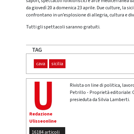
sapori, spettacoli folkloristici e arte mediterranea d
da giovedì 20 a domenica 23 aprile. Due culture, la sicil
confrontano in un’esplosione di allegria, cultura e d
Tutti gli spettacoli saranno gratuiti.
TAG
cava
sicilia
Rivista on line di politica, lav
Petrillo - Proprietà editoriale:
presieduta da Silvia Lamberti.
Redazione
Ulisseonline
16184 articoli