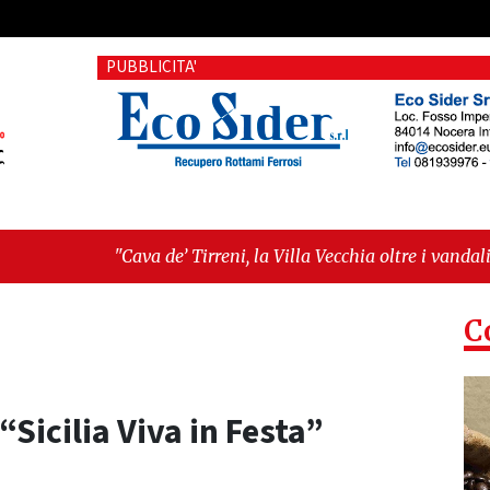
PUBBLICITA'
ava de’ Tirreni, la Villa Vecchia oltre i vandali: il vero nodo è 
atellanza sull'ultima seduta consiliare: “Serve chiarezza!”"
C
“Sicilia Viva in Festa”