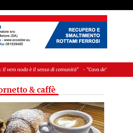
il senso di comunità"
-
"Cava de’ Tirreni, La
ornetto & caffè