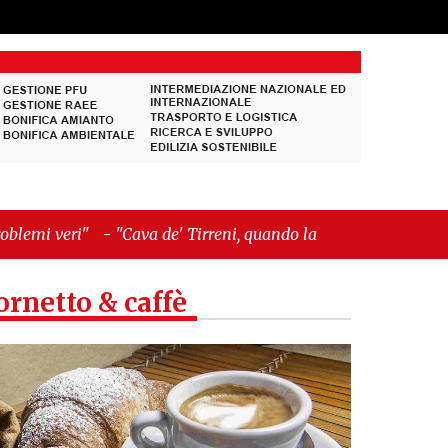
a de' Tirreni, quando la burocrazia dimentica
ornetto & caffè