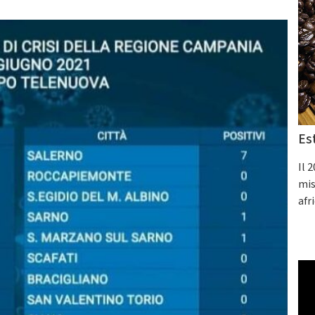
Es
Il 
mis
afr