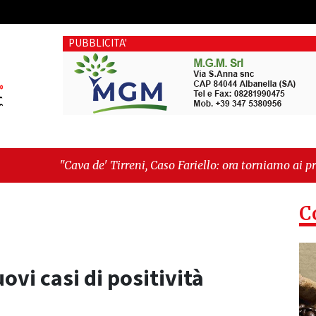
PUBBLICITA'
' Tirreni, Caso Fariello: ora torniamo ai problemi veri"
-
"Cav
siste"
C
ovi casi di positività