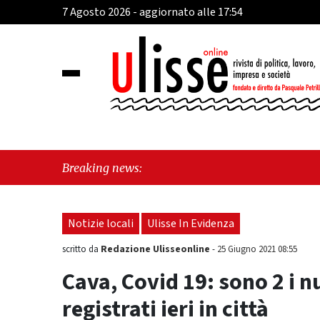
7 Agosto 2026 - aggiornato alle 17:54
"Cava de
Breaking news:
perché e
Notizie locali
Ulisse In Evidenza
Redazione Ulisseonline
scritto da
-
25 Giugno 2021 08:55
Cava, Covid 19: sono 2 i nu
registrati ieri in città