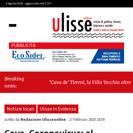
8 Agosto 2026 - aggiornato alle 17:07
PUBBLICITA'
Breaking
"Cava de’ Tirreni, la Villa Vecchia oltre i
news:
vandali: il vero nodo è il senso di comunità"
-
"Cava de’ Tirreni, La Fratellanza sull'ultima
seduta consiliare: “Serve chiarezza!”"
Notizie locali
Ulisse In Evidenza
Redazione Ulisseonline
scritto da
-
27 Febbraio 2020 18:59