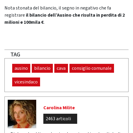
Nota stonata del bilancio, il segno in negativo che fa
registrare
il bilancio dell’Ausino che risulta in perdita di 2
milioni e 100mila €
.
TAG
ausino
bilancio
cava
consiglio comunale
vicesindaco
Carolina Milite
2463 articoli