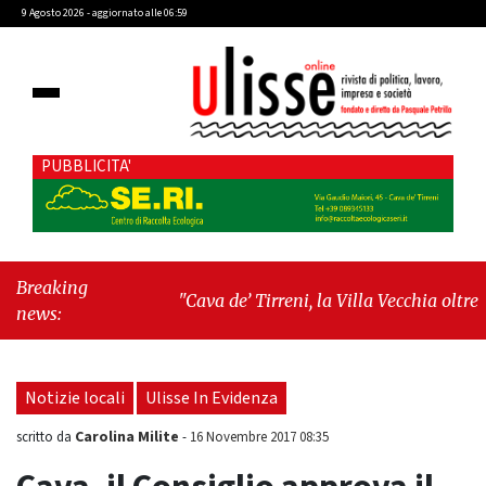
9 Agosto 2026 - aggiornato alle 06:59
PUBBLICITA'
Breaking
"Cava de’ Tirreni, la Villa Vecchia oltre i
news:
vandali: il vero nodo è il senso di comunità"
-
"Cava de’ Tirreni, La Fratellanza sull'ultima
seduta consiliare: “Serve chiarezza!”"
Notizie locali
Ulisse In Evidenza
Carolina Milite
scritto da
-
16 Novembre 2017 08:35