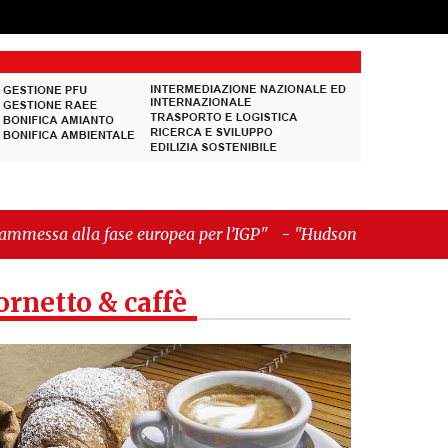
se europea per l’IGP"
-
"Hudson Yards: qui New
ornetto & caffè