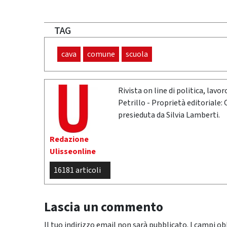
TAG
cava
comune
scuola
Rivista on line di politica, lav
Petrillo - Proprietà editoriale:
presieduta da Silvia Lamberti.
Redazione
Ulisseonline
16181 articoli
Lascia un commento
Il tuo indirizzo email non sarà pubblicato.
I campi ob