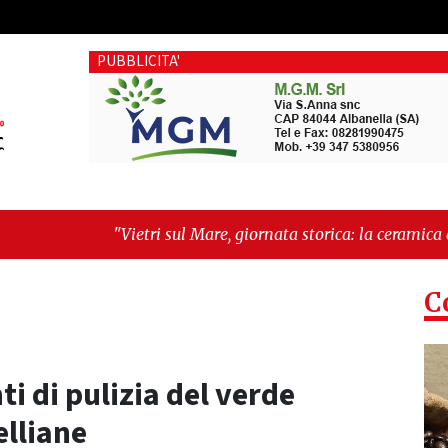
PUBBLICITA'
Vietri sul Mare, giornata storica: la ceramica ammessa alla fa
ork morde il futuro"
C
ti di pulizia del verde
elliane