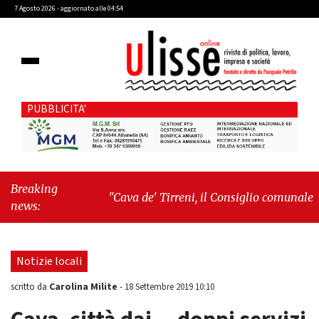
7 Agosto 2026 - aggiornato alle 04:54
PUBBLICITA'
Breaking
"Cava de' Tirreni, il Consiglio comunale
news:
conferma Sara Fariello. L'opposizione lascia
l'aula al momento del voto"
-
"Vietri sul
Mare, giornata storica: la ceramica ammessa
Notizie locali
alla fase europea per l’IGP"
Carolina Milite
scritto da
-
18 Settembre 2019 10:10