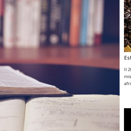
Es
Il 
mis
afr