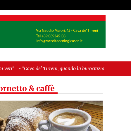
Tirreni, quando la burocrazia dimentica perché
ornetto & caffè