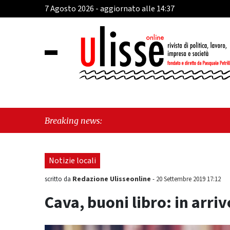
7 Agosto 2026 - aggiornato alle 14:37
"Cava de' Tirre
Breaking news:
esiste"
Notizie locali
Redazione Ulisseonline
scritto da
-
20 Settembre 2019 17:12
Cava, buoni libro: in arri