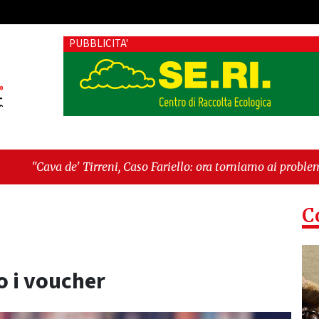
PUBBLICITA'
ni, Caso Fariello: ora torniamo ai problemi veri"
-
"Cava de' 
C
vo i voucher