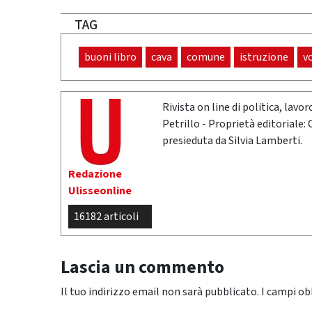
TAG
buoni libro
cava
comune
istruzione
v
Rivista on line di politica, lav
Petrillo - Proprietà editoriale:
presieduta da Silvia Lamberti.
Redazione
Ulisseonline
16182 articoli
Lascia un commento
Il tuo indirizzo email non sarà pubblicato.
I campi ob