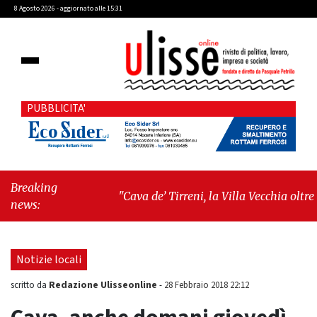
8 Agosto 2026 - aggiornato alle 15:31
PUBBLICITA'
Breaking
"Cava de’ Tirreni, la Villa Vecchia oltre i
news:
vandali: il vero nodo è il senso di
comunità"
-
"Cava de’ Tirreni, La
Fratellanza sull'ultima seduta consiliare:
Notizie locali
“Serve chiarezza!”"
Redazione Ulisseonline
scritto da
-
28 Febbraio 2018 22:12