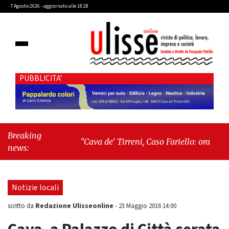
7 Agosto 2026 - aggiornato alle 18:28
PUBBLICITA'
Breaking
"Cava de' Tirreni, Caso Fariello: ora torniamo
news:
ai problemi veri"
-
"Cava de' Tirreni, quando
la burocrazia dimentica perché esiste"
Notizie locali
Redazione Ulisseonline
scritto da
-
23 Maggio 2016 14:00