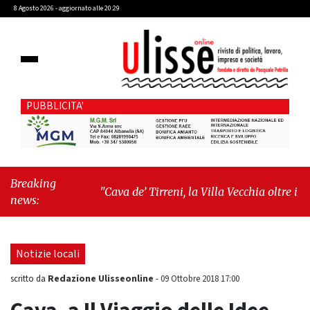
8 Agosto 2026 - aggiornato alle 20:29
PUBBLICITA'
Breaking
"Cava de’ Tirreni, la Villa Vecchia oltre i vandali: il
news:
vero nodo è il senso di comunità"
-
"Cava de’
Tirreni, La Fratellanza sull'ultima seduta
consiliare: “Serve chiarezza!”"
Notizie locali
Redazione Ulisseonline
scritto da
-
09 Ottobre 2018 17:00