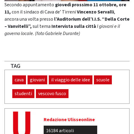
Secondo appuntamento
giovedì prossimo
11 ottobre, ore
11,
con il sindaco di Cava de’ Tirreni
Vincenzo Servalli
,
ancora una volta presso
l’Auditorium dell’I.I.S. “Della Corte
– Vanvitelli”,
sul tema
Intervista sulla città
I giovani e il
governo locale. (foto Gabriele Durante)
TAG
cava
giovani
il viaggio delle idee
scuole
studenti
vescovo fusco
Redazione Ulisseonline
16184 articoli