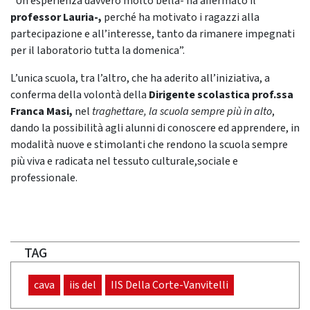
“Un’esperienza davvero molto bella- ha affermato il
professor Lauria-,
perché ha motivato i ragazzi alla
partecipazione e all’interesse, tanto da rimanere impegnati
per il laboratorio tutta la domenica”.
L’unica scuola, tra l’altro, che ha aderito all’iniziativa, a
conferma della volontà della
Dirigente scolastica prof.ssa
Franca Masi,
nel
traghettare, la scuola sempre più in alto
,
dando la possibilità agli alunni di conoscere ed apprendere, in
modalità nuove e stimolanti che rendono la scuola sempre
più viva e radicata nel tessuto culturale,sociale e
professionale.
TAG
cava
iis del
IIS Della Corte-Vanvitelli