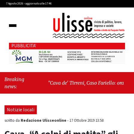
7 Agosto 2026 - aggiornato alle 17:46
PUBBLICITA'
Breaking
"Cava de' Tirreni, Caso Fariello: ora torniamo
news:
ai problemi veri"
-
"Cava de' Tirreni, quando
la burocrazia dimentica perché esiste"
Notizie locali
Redazione Ulisseonline
scritto da
-
17 Ottobre 2019 13:58