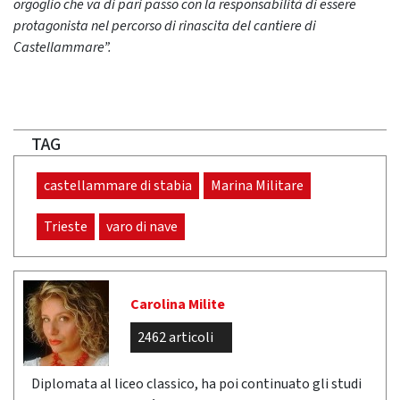
orgoglio che va di pari passo con la responsabilità di essere
protagonista nel percorso di rinascita del cantiere di
Castellammare”.
TAG
castellammare di stabia
Marina Militare
Trieste
varo di nave
Carolina Milite
2462 articoli
Diplomata al liceo classico, ha poi continuato gli studi