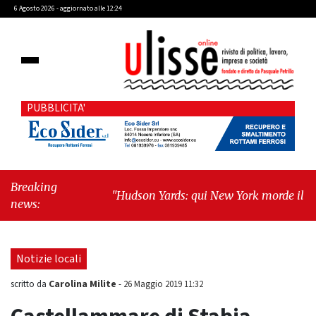
6 Agosto 2026 - aggiornato alle 12:24
PUBBLICITA'
Breaking
"Hudson Yards: qui New York morde il futuro"
news:
-
"Quando la politica diventa autobiografia"
Notizie locali
Carolina Milite
scritto da
-
26 Maggio 2019 11:32