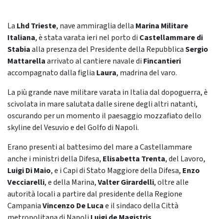
La
Lhd Trieste
, nave ammiraglia della
Marina Militare
Italiana
, è stata varata ieri nel porto di
Castellammare di
Stabia
alla presenza del Presidente della Repubblica
Sergio
Mattarella
arrivato al cantiere navale di
Fincantieri
accompagnato dalla figlia
Laura
, madrina del varo.
La più grande nave militare varata in Italia dal dopoguerra, è
scivolata in mare salutata dalle sirene degli altri natanti,
oscurando per un momento il paesaggio mozzafiato dello
skyline del Vesuvio e del Golfo di Napoli.
Erano presenti al battesimo del mare a Castellammare
anche i ministri della Difesa,
Elisabetta Trenta
, del Lavoro,
Luigi Di Maio
, e i Capi di Stato Maggiore della Difesa,
Enzo
Vecciarelli
, e della Marina,
Valter Girardelli
, oltre alle
autorità locali a partire dal presidente della Regione
Campania
Vincenzo De Luca
e il sindaco della Città
metropolitana di Napoli
Luigi de Magistris
.