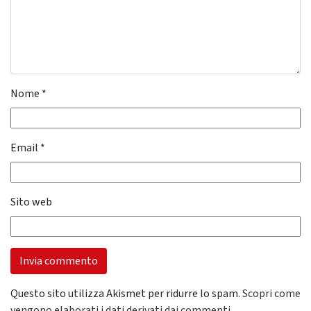
Nome
*
Email
*
Sito web
Questo sito utilizza Akismet per ridurre lo spam.
Scopri come
vengono elaborati i dati derivati dai commenti
.