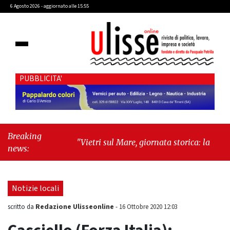
6 Agosto 2026 - aggiornato alle 15:55
PUBBLICITA'
Breaking
"Vietri sul Mare, giornata storica: la ceramica
news:
ammessa alla fase europea per l’IGP"
-
"Hudson Yards: qui New York morde il
futuro"
Notizie locali
Redazione Ulisseonline
scritto da
-
16 Ottobre 2020 12:03