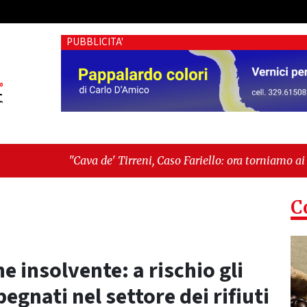
PUBBLICITA'
de' Tirreni, Caso Fariello: ora torniamo ai problemi veri"
-
"C
 esiste"
C
insolvente: a rischio gli
egnati nel settore dei rifiuti