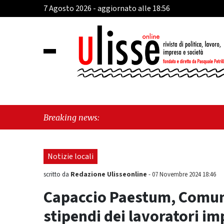
7 Agosto 2026 - aggiornato alle 18:56
"Cava 
Breaking news:
perché
Notizie locali
Redazione Ulisseonline
scritto da
-
07 Novembre 2024 18:46
Capaccio Paestum, Comune 
stipendi dei lavoratori imp