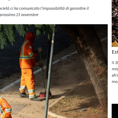
cietà ci ha comunicato l'impossibilità di garantire il
l prossimo 15 novembre
Es
Il 
mis
afr
mos