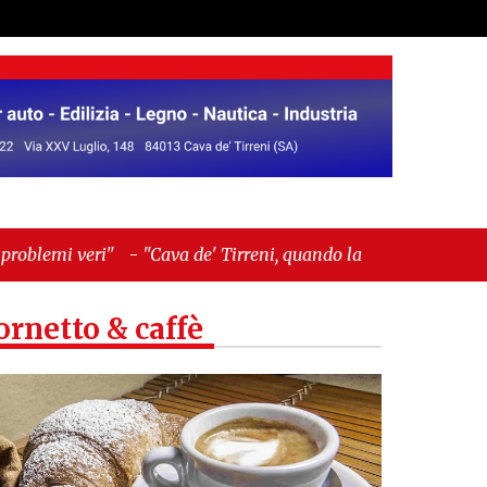
ava de' Tirreni, quando la burocrazia dimentica
ornetto & caffè