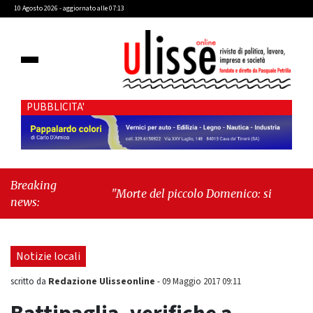
10 Agosto 2026 - aggiornato alle 07:13
PUBBLICITA'
Breaking
"Morte del piccolo Domenico: si proseguirà
news:
col processo penale"
-
"Cava de’ Tirreni, la
Villa Vecchia oltre i vandali: il vero nodo è il
senso di comunità"
Notizie locali
Redazione Ulisseonline
scritto da
-
09 Maggio 2017 09:11