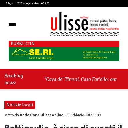
8 Agosto 2026 - aggiornato alle 06:58
PUBBLICITA'
Breaking
"Cava de' Tirreni, Caso Fariello: ora torniamo
news:
ai problemi veri"
-
"Cava de' Tirreni, quando
la burocrazia dimentica perché esiste"
Notizie locali
Redazione Ulisseonline
scritto da
-
23 Febbraio 2017 15:39