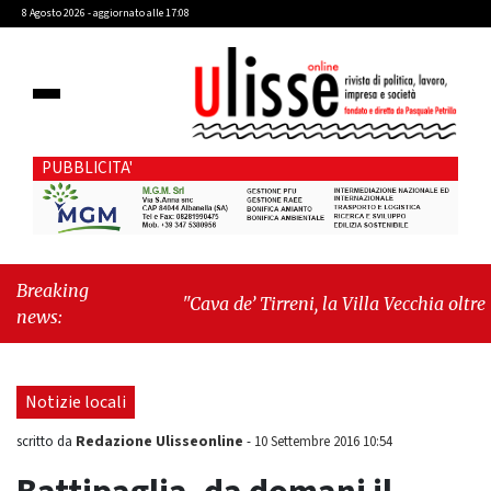
8 Agosto 2026 - aggiornato alle 17:08
PUBBLICITA'
Breaking
"Cava de’ Tirreni, la Villa Vecchia oltre i
news:
vandali: il vero nodo è il senso di
comunità"
-
"Cava de’ Tirreni, La
Fratellanza sull'ultima seduta consiliare:
Notizie locali
“Serve chiarezza!”"
Redazione Ulisseonline
scritto da
-
10 Settembre 2016 10:54