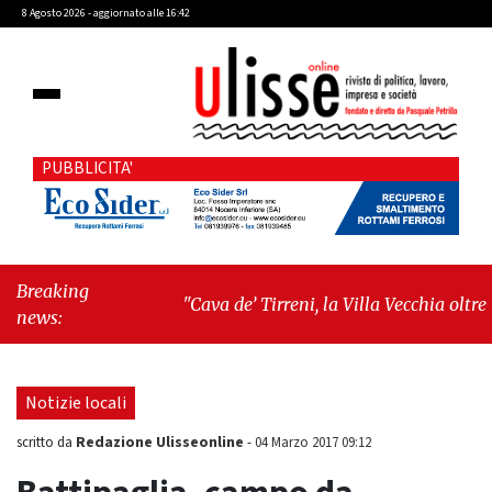
8 Agosto 2026 - aggiornato alle 16:42
PUBBLICITA'
Breaking
"Cava de’ Tirreni, la Villa Vecchia oltre i
news:
vandali: il vero nodo è il senso di
comunità"
-
"Cava de’ Tirreni, La
Fratellanza sull'ultima seduta consiliare:
Notizie locali
“Serve chiarezza!”"
Redazione Ulisseonline
scritto da
-
04 Marzo 2017 09:12