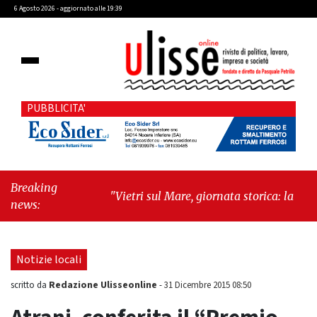
6 Agosto 2026 - aggiornato alle 19:39
PUBBLICITA'
Breaking
"Vietri sul Mare, giornata storica: la ceramica
news:
ammessa alla fase europea per l’IGP"
-
"Hudson Yards: qui New York morde il futuro"
Notizie locali
Redazione Ulisseonline
scritto da
-
31 Dicembre 2015 08:50