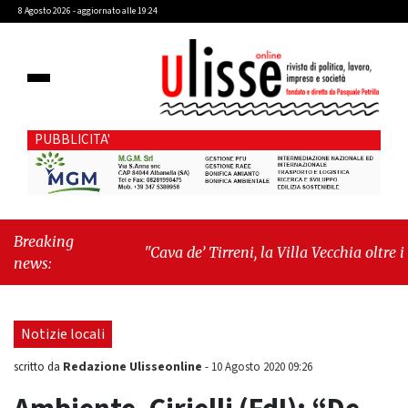
8 Agosto 2026 - aggiornato alle 19:24
PUBBLICITA'
Breaking
"Cava de’ Tirreni, la Villa Vecchia oltre i
news:
vandali: il vero nodo è il senso di comunità"
-
"Cava de’ Tirreni, La Fratellanza sull'ultima
seduta consiliare: “Serve chiarezza!”"
Notizie locali
Redazione Ulisseonline
scritto da
-
10 Agosto 2020 09:26