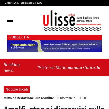
6 Agosto 2026 - aggiornato alle 20:08
PUBBLICITA'
Breaking
"Vietri sul Mare, giornata storica: la ceramica
news:
ammessa alla fase europea per l’IGP"
-
"Hudson Yards: qui New York morde il futuro"
Notizie locali
Redazione Ulisseonline
scritto da
-
18 Dicembre 2018 11:34