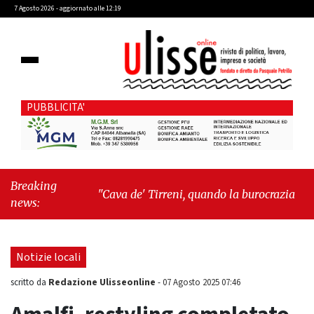
7 Agosto 2026 - aggiornato alle 12:19
PUBBLICITA'
Breaking
"Cava de' Tirreni, quando la burocrazia
news:
dimentica perché esiste"
-
"Oggi New York mi
ha rubato il cuore. Ancora"
Notizie locali
Redazione Ulisseonline
scritto da
-
07 Agosto 2025 07:46