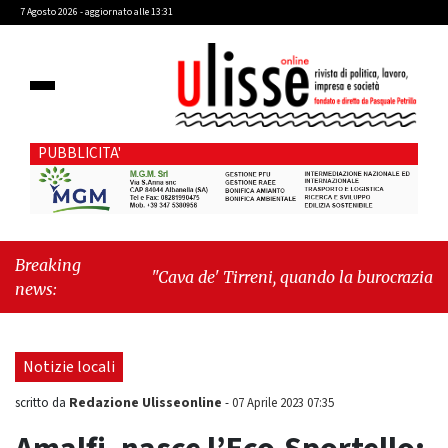
7 Agosto 2026 - aggiornato alle 13:31
PUBBLICITA'
Breaking
"Cava de' Tirreni, quando la burocrazia
news:
dimentica perché esiste"
-
"Oggi New York mi
ha rubato il cuore. Ancora"
Notizie locali
Redazione Ulisseonline
scritto da
-
07 Aprile 2023 07:35