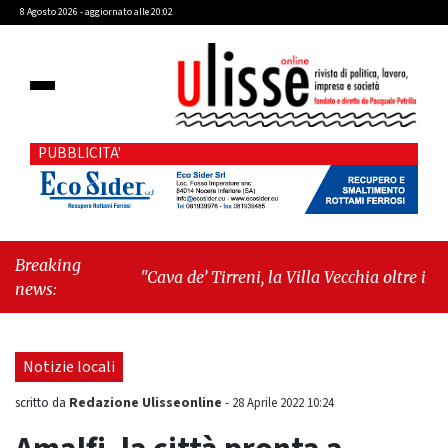
8 Agosto 2026 - aggiornato alle 20:02
PUBBLICITA'
Breaking
"Cava de’ Tirreni, la Villa Vecchia oltre i vandali:
news:
il vero nodo è il senso di comunità"
-
"Cava de’
Tirreni, La Fratellanza sull'ultima seduta
consiliare: “Serve chiarezza!”"
Notizie locali
Redazione Ulisseonline
scritto da
-
28 Aprile 2022 10:24