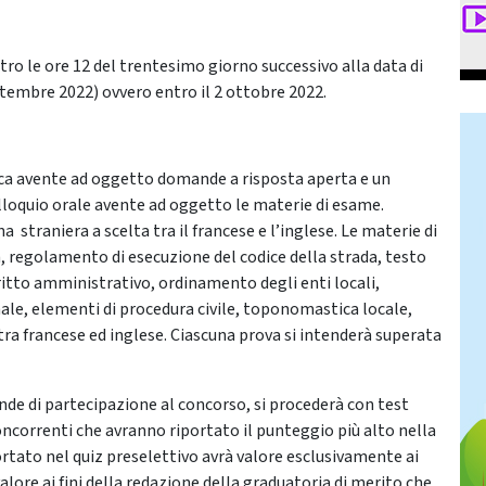
o le ore 12 del trentesimo giorno successivo alla data di
ettembre 2022) ovvero entro il 2 ottobre 2022.
ica avente ad oggetto domande a risposta aperta e un
lloquio orale avente ad oggetto le materie di esame.
 straniera a scelta tra il francese e l’inglese. Le materie di
, regolamento di esecuzione del codice della strada, testo
iritto amministrativo, ordinamento degli enti locali,
ale, elementi di procedura civile, toponomastica locale,
 tra francese ed inglese. Ciascuna prova si intenderà superata
ande di partecipazione al concorso, si procederà con test
oncorrenti che avranno riportato il punteggio più alto nella
ortato nel quiz preselettivo avrà valore esclusivamente ai
lore ai fini della redazione della graduatoria di merito che