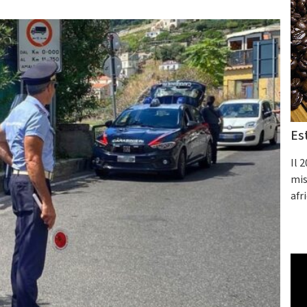
Es
Il 
mis
afr