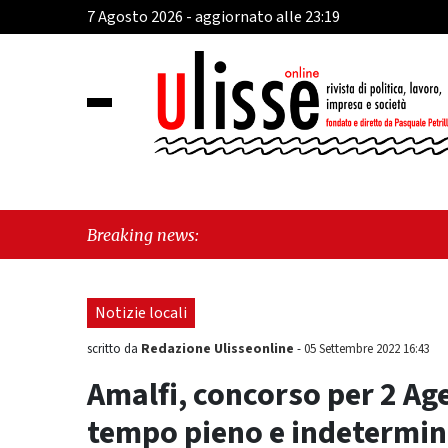
7 Agosto 2026 - aggiornato alle 23:19
"Cava de
Breaking news:
perché e
Notizie locali
Redazione Ulisseonline
scritto da
-
05 Settembre 2022 16:43
Amalfi, concorso per 2 Age
tempo pieno e indetermin