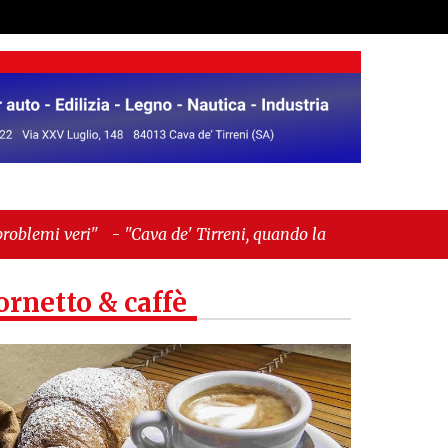
a de' Tirreni, quando la burocrazia dimentica
ornetto & caffè