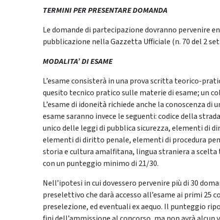
TERMINI PER PRESENTARE DOMANDA
Le domande di partecipazione dovranno pervenire entr
pubblicazione nella Gazzetta Ufficiale (n. 70 del 2 s
MODALITA’ DI ESAME
L’esame consisterà in una prova scritta teorico-prat
quesito tecnico pratico sulle materie di esame; un co
L’esame di idoneità richiede anche la conoscenza di una
esame saranno invece le seguenti: codice della strada
unico delle leggi di pubblica sicurezza, elementi di d
elementi di diritto penale, elementi di procedura pen
storia e cultura amalfitana, lingua straniera a scelta
con un punteggio minimo di 21/30.
Nell’ipotesi in cui dovessero pervenire più di 30 dom
preselettivo che darà accesso all’esame ai primi 25 c
preselezione, ed eventuali ex aequo. Il punteggio rip
fini dell’ammissione al concorso, ma non avrà alcun va