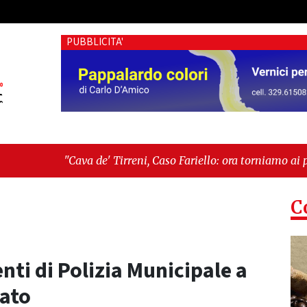
PUBBLICITA'
' Tirreni, Caso Fariello: ora torniamo ai problemi veri"
-
"Cav
siste"
C
nti di Polizia Municipale a
ato