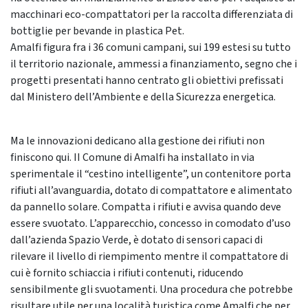
macchinari eco-compattatori per la raccolta differenziata di
bottiglie per bevande in plastica Pet.
Amalfi figura fra i 36 comuni campani, sui 199 estesi su tutto
il territorio nazionale, ammessi a finanziamento, segno che i
progetti presentati hanno centrato gli obiettivi prefissati
dal Ministero dell’Ambiente e della Sicurezza energetica.
Ma le innovazioni dedicano alla gestione dei rifiuti non
finiscono qui. II Comune di Amalfi ha installato in via
sperimentale il “cestino intelligente”, un contenitore porta
rifiuti all’avanguardia, dotato di compattatore e alimentato
da pannello solare. Compatta i rifiuti e avvisa quando deve
essere svuotato. L’apparecchio, concesso in comodato d’uso
dall’azienda Spazio Verde, è dotato di sensori capaci di
rilevare il livello di riempimento mentre il compattatore di
cui è fornito schiaccia i rifiuti contenuti, riducendo
sensibilmente gli svuotamenti. Una procedura che potrebbe
risultare utile per una località turistica come Amalfi che per