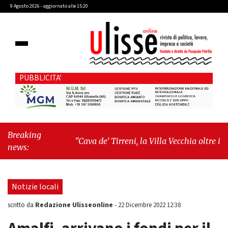
9 Agosto 2026 - aggiornato alle 15:20
PUBBLICITA'
Breaking
"Cava de’ Tirreni, la Villa Vecchia oltre i vandali:
news:
il vero nodo è il senso di comunità"
-
"Cava de’
Tirreni, La Fratellanza sull'ultima seduta
consiliare: “Serve chiarezza!”"
Notizie locali
Redazione Ulisseonline
scritto da
-
22 Dicembre 2022 12:38