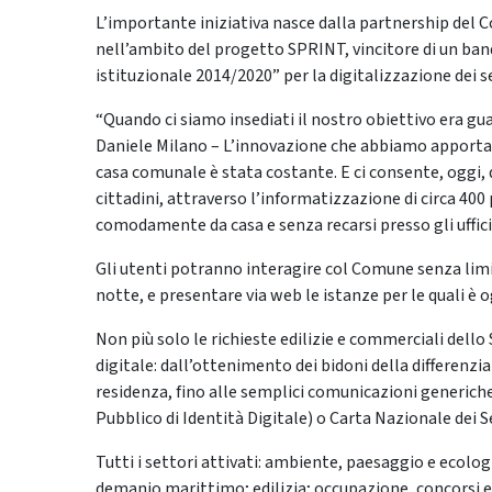
L’importante iniziativa nasce dalla partnership del 
nell’ambito del progetto SPRINT, vincitore di un ban
istituzionale 2014/2020” per la digitalizzazione dei se
“Quando ci siamo insediati il nostro obiettivo era gua
Daniele Milano – L’innovazione che abbiamo apportato
casa comunale è stata costante. E ci consente, oggi, 
cittadini, attraverso l’informatizzazione di circa 4
comodamente da casa e senza recarsi presso gli uffici
Gli utenti potranno interagire col Comune senza limiti d
notte, e presentare via web le istanze per le quali è
Non più solo le richieste edilizie e commerciali dello
digitale: dall’ottenimento dei bidoni della differenzi
residenza, fino alle semplici comunicazioni generiche
Pubblico di Identità Digitale) o Carta Nazionale dei S
Tutti i settori attivati: ambiente, paesaggio e ecolo
demanio marittimo; edilizia; occupazione, concorsi e 