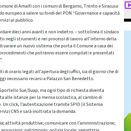
Comune di Amalfi con i comuni di Bergamo, Trento e Siracusa
do europeo a valere su fondi del PON “Governance e capacità
rvizi al pubblico.
rdare dieci anni avanti e non indietro. – sottolinea il sindaco
 negli strumenti e nei processi di lavoro all’interno della
di varare un nuovo sistema che porta il Comune a casa dei
00 procedimenti che potranno essere compilati e presentati
”.
i orario legati all’apertura degli uffici, sia di giorno che di
 oggi necessario recarsi a Palazzo San Benedetto.
 Sportello Sue/Suap, ma ogni tipo di richiesta diventa
ata alle istanze per la mensa scolastica, al cambio di
. Un click, l’autenticazione tramite SPID (il Sistema
ervizi CNS e sarà inoltrata la domanda.
gia; attività produttive; comunicare con l’amministrazione;
assunzioni; patrimonio; polizia locale; segreteria