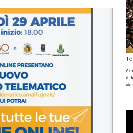
Te
Arr
dif
vid