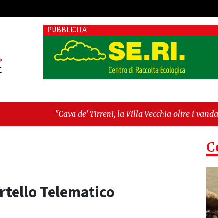
PUBBLICITA'
va de’ Tirreni, la Villa Vecchia oltre i vandali: il vero nodo è i
tellanza sull'ultima seduta consiliare: “Serve chiarezza!”"
C
ortello Telematico