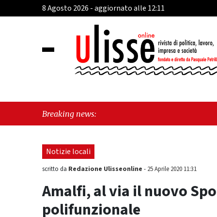
8 Agosto 2026 - aggiornato alle 12:11
"Ca
Breaking news:
Fra
Notizie locali
Redazione Ulisseonline
scritto da
-
25 Aprile 2020 11:31
Amalfi, al via il nuovo Sp
polifunzionale