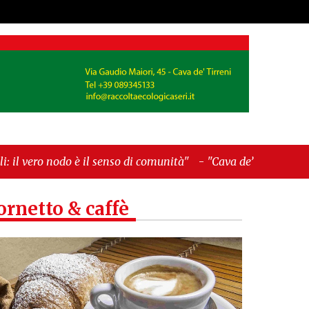
l senso di comunità"
-
"Cava de’ Tirreni, La
ornetto & caffè