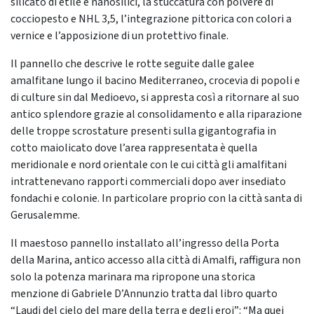
silicato di etile e nanosilici, la stuccatura con polvere di
cocciopesto e NHL 3,5, l’integrazione pittorica con colori a
vernice e l’apposizione di un protettivo finale.
Il pannello che descrive le rotte seguite dalle galee
amalfitane lungo il bacino Mediterraneo, crocevia di popoli e
di culture sin dal Medioevo, si appresta così a ritornare al suo
antico splendore grazie al consolidamento e alla riparazione
delle troppe scrostature presenti sulla gigantografia in
cotto maiolicato dove l’area rappresentata è quella
meridionale e nord orientale con le cui città gli amalfitani
intrattenevano rapporti commerciali dopo aver insediato
fondachi e colonie. In particolare proprio con la città santa di
Gerusalemme.
Il maestoso pannello installato all’ingresso della Porta
della Marina, antico accesso alla città di Amalfi, raffigura non
solo la potenza marinara ma ripropone una storica
menzione di Gabriele D’Annunzio tratta dal libro quarto
“Laudi del cielo del mare della terra e degli eroi”: “Ma quei