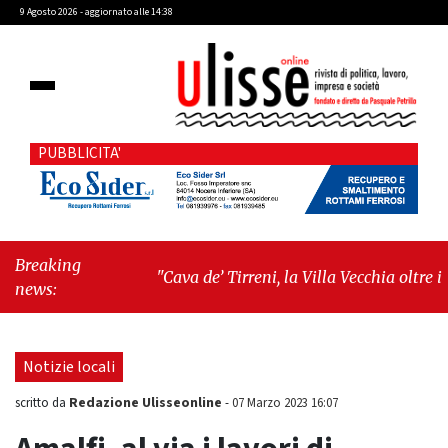
9 Agosto 2026 - aggiornato alle 14:38
PUBBLICITA'
Breaking
"Cava de’ Tirreni, la Villa Vecchia oltre i
news:
vandali: il vero nodo è il senso di comunità"
-
"Cava de’ Tirreni, La Fratellanza sull'ultima
seduta consiliare: “Serve chiarezza!”"
Notizie locali
Redazione Ulisseonline
scritto da
-
07 Marzo 2023 16:07