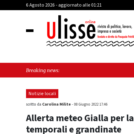
6 Agosto 2026 - aggiornato alle 01:21
"Cav
Breaking news:
sosp
Notizie locali
Carolina Milite
scritto da
-
08 Giugno 2022 17:46
Allerta meteo Gialla per l
temporali e grandinate