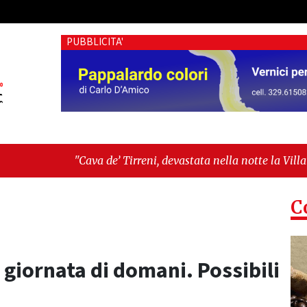
PUBBLICITA'
a de’ Tirreni, devastata nella notte la Villa comunale. Il si
esa tra identità, fragilità sociali e pressioni economiche"
C
a giornata di domani. Possibili