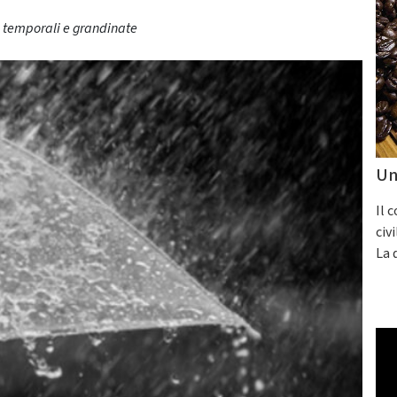
li temporali e grandinate
Un
Il 
civ
La 