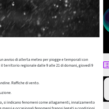
n avviso di allerta meteo per piogge e temporali con
 il territorio regionale dalle 9 alle 21 di domani, giovedì 9
ndine. Raffiche di vento.
luzione.
isto, si indicano fenomeni come allagamenti, innalzamento
dute massi e occasionali fenomeni franosi legati a condizioni