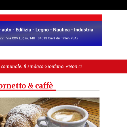
ndaco Giordano: «Non ci fermeremo»"
-
"Italia
ornetto & caffè