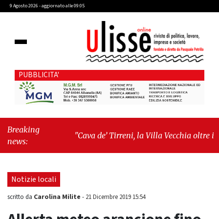
9 Agosto 2026 - aggiornato alle 09:05
PUBBLICITA'
Breaking
"Cava de’ Tirreni, la Villa Vecchia oltre i
news:
vandali: il vero nodo è il senso di comunità"
-
"Cava de’ Tirreni, La Fratellanza sull'ultima
seduta consiliare: “Serve chiarezza!”"
Notizie locali
Carolina Milite
scritto da
-
21 Dicembre 2019 15:54