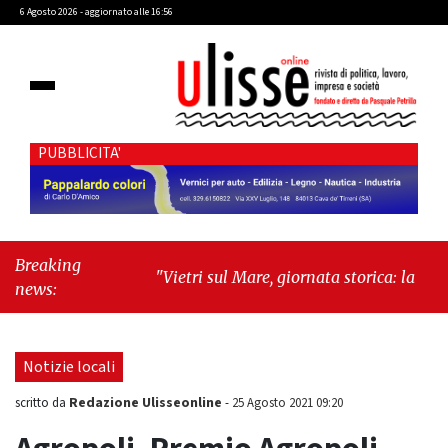
6 Agosto 2026 - aggiornato alle 16:56
PUBBLICITA'
Breaking
"Vietri sul Mare, giornata storica: la ceramica
news:
ammessa alla fase europea per l’IGP"
-
"Hudson Yards: qui New York morde il futuro"
Notizie locali
Redazione Ulisseonline
scritto da
-
25 Agosto 2021 09:20