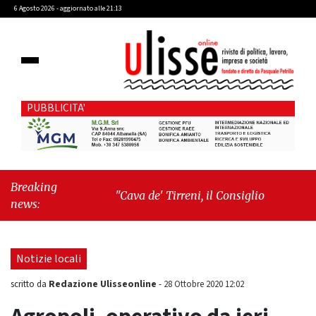
6 Agosto 2026 - aggiornato alle 21:13
PUBBLICITA'
Breaking
"Cava de' Tirreni, il Consiglio comunale
news:
conferma Sara Fariello. L'opposizione lascia
l'aula al momento del voto"
-
"Vietri sul
Mare, giornata storica: la ceramica ammessa
Notizie locali
alla fase europea per l’IGP"
Redazione Ulisseonline
scritto da
-
28 Ottobre 2020 12:02