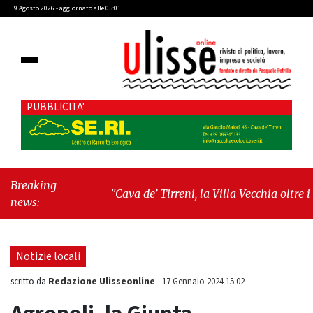
9 Agosto 2026 - aggiornato alle 05:01
PUBBLICITA'
Breaking
"Cava de’ Tirreni, la Villa Vecchia oltre i
news:
vandali: il vero nodo è il senso di comunità"
-
"Cava de’ Tirreni, La Fratellanza sull'ultima
seduta consiliare: “Serve chiarezza!”"
Notizie locali
Redazione Ulisseonline
scritto da
-
17 Gennaio 2024 15:02