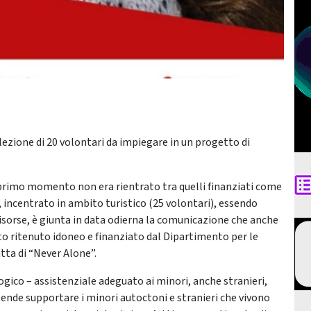
lezione di 20 volontari da impiegare in un progetto di
 primo momento non era rientrato tra quelli finanziati come
, incentrato in ambito turistico (25 volontari), essendo
e risorse, è giunta in data odierna la comunicazione che anche
to ritenuto idoneo e finanziato dal Dipartimento per le
ratta di “Never Alone”.
ogico – assistenziale adeguato ai minori, anche stranieri,
ntende supportare i minori autoctoni e stranieri che vivono