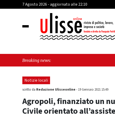
7 Agosto 2026 - aggiornato alle 22:10
"Cava d
Breaking news:
perché 
Notizie locali
Redazione Ulisseonline
scritto da
-
19 Gennaio 2021 15:49
Agropoli, finanziato un n
Civile orientato all’assist