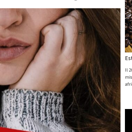
Es
Il 
mis
afr