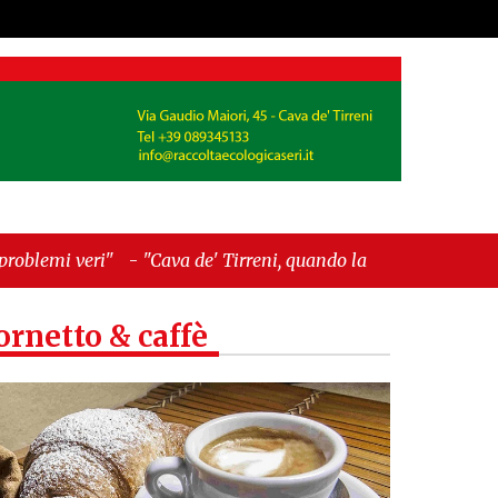
va de' Tirreni, quando la burocrazia dimentica
ornetto & caffè