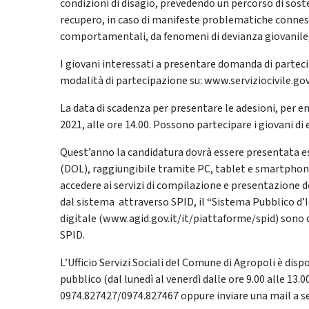
condizioni di disagio, prevedendo un percorso di soste
recupero, in caso di manifeste problematiche connes
comportamentali, da fenomeni di devianza giovanile,
I giovani interessati a presentare domanda di parteci
modalità di partecipazione su: www.serviziocivile.go
La data di scadenza per presentare le adesioni, per e
2021, alle ore 14.00. Possono partecipare i giovani di e
Quest’anno la candidatura dovrà essere presentata 
(DOL), raggiungibile tramite PC, tablet e smartphone
accedere ai servizi di compilazione e presentazione
dal sistema attraverso SPID, il “Sistema Pubblico d’Ide
digitale (www.agid.gov.it/it/piattaforme/spid) sono d
SPID.
L’Ufficio Servizi Sociali del Comune di Agropoli è disp
pubblico (dal lunedì al venerdì dalle ore 9.00 alle 13.0
0974.827427/0974.827467 oppure inviare una mail a se