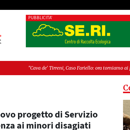
PUBBLICITA'
e' Tirreni, Caso Fariello: ora torniamo ai problemi veri"
-
"Ca
esiste"
C
uovo progetto di Servizio
enza ai minori disagiati