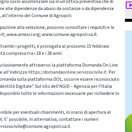
gno socio assistenziale sia in un’ottica preventiva che di
se alle dipendenze da abuso da sostanze o da dipendenze
 all’interno del Comune di Agropoli.
pazione alla selezione, possono consultare i requisiti e le
v.it; www.amesci.org; www.comune.agropoli.sa.it.
ntrambi i progetti, è prorogata al prossimo 15 febbraio
tà compresa tra i 18 e i 28 anni.
esclusivamente attraverso la piattaforma Domanda On Line
 all’indirizzo
https://domandaonline.serviziocivile.it.
Per
 domanda sulla piattaforma DOL, occorre essere riconosciuto
ntità Digitale”. Sul sito dell’AGID – Agenzia per l’Italia
isponibili tutte le informazioni necessarie per richiedere lo
onibile per eventuali chiarimenti, in orario di apertura al
0). E’ possibile, in alternativa, contattare i numeri
rviziocivile@comune.agropoli.sa.it.