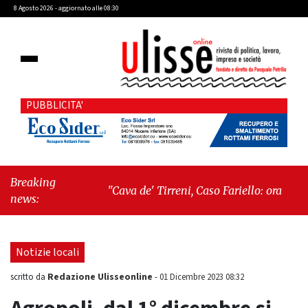
8 Agosto 2026 - aggiornato alle 08:30
PUBBLICITA'
Breaking
"Cava de' Tirreni, Caso Fariello: ora torniamo
news:
ai problemi veri"
-
"Cava de' Tirreni, quando
la burocrazia dimentica perché esiste"
Notizie locali
Redazione Ulisseonline
scritto da
-
01 Dicembre 2023 08:32