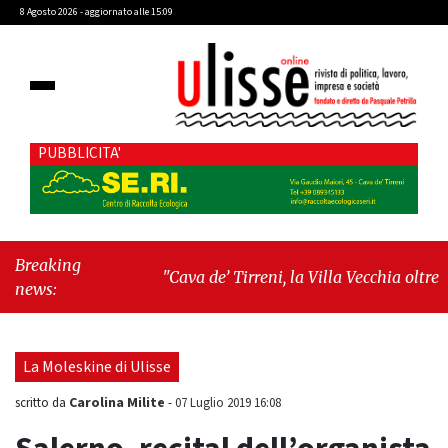
8 Agosto 2026 - aggiornato alle 15:09
PUBBLICITA'
Breaking
"Cava de’ Tirreni, la Villa Vecchia oltre i
news:
vandali: il vero nodo è il senso di comunità"
-
"Cava de’ Tirreni, La Fratellanza sull'ultima
seduta consiliare: “Serve chiarezza!”"
La Moleskine di Ulisse
Carolina Milite
scritto da
-
07 Luglio 2019 16:08