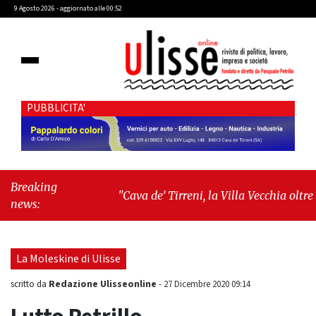
9 Agosto 2026 - aggiornato alle 00:52
PUBBLICITA'
Breaking
"Cava de’ Tirreni, la Villa Vecchia oltre i
news:
vandali: il vero nodo è il senso di
comunità"
-
"Cava de’ Tirreni, La
Fratellanza sull'ultima seduta consiliare:
La Moleskine di Ulisse
“Serve chiarezza!”"
Redazione Ulisseonline
scritto da
-
27 Dicembre 2020 09:14