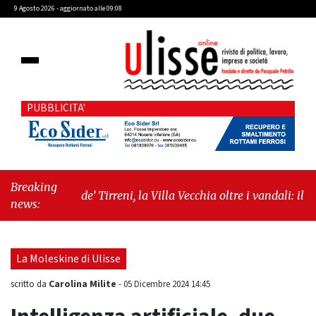
9 Agosto 2026 - aggiornato alle 09:08
PUBBLICITA'
Breaking
"Cava de’ Tirreni, la Villa Vecchia oltre i vandali: il vero
news:
nodo è il senso di comunità"
-
"Cava de’ Tirreni, La
Fratellanza sull'ultima seduta consiliare: “Serve
chiarezza!”"
La Moleskine di Ulisse
Carolina Milite
scritto da
-
05 Dicembre 2024 14:45