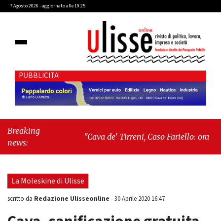
7 Agosto 2026 - aggiornato alle 19:25
PUBBLICITA'
Breaking
"Cava de' Tirreni, Caso Fariello: ora
news:
torniamo ai problemi veri"
-
"Cava de'
Tirreni, quando la burocrazia dimentica
perché esiste"
La Moleskine di Ulisse
Redazione Ulisseonline
scritto da
-
30 Aprile 2020 16:47