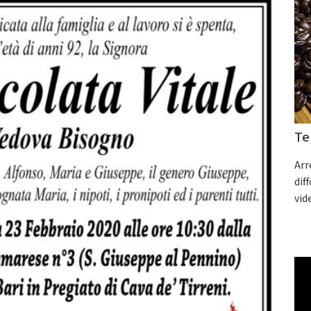
Te
Arr
dif
vid