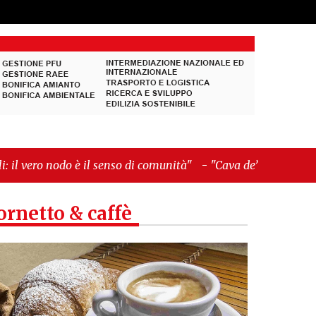
il senso di comunità"
-
"Cava de’ Tirreni, La
ornetto & caffè