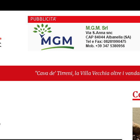
PUBBLICITA'
va de’ Tirreni, la Villa Vecchia oltre i vandali: il vero nodo è 
tellanza sull'ultima seduta consiliare: “Serve chiarezza!”"
C
o