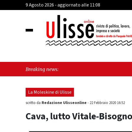
9 Agosto 2026 - aggiornato alle 11:08
"Ca
Breaking news:
Fra
La Moleskine di Ulisse
Redazione Ulisseonline
scritto da
-
22 Febbraio 2020 16:52
Cava, lutto Vitale-Bisogn