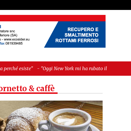
-
"Oggi New York mi ha rubato il cuore. Ancora"
ornetto & caffè