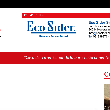
PUBBLICITA'
 de' Tirreni, quando la burocrazia dimentica perché esiste"
C