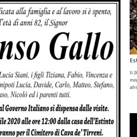
Es
Il 
mis
afr