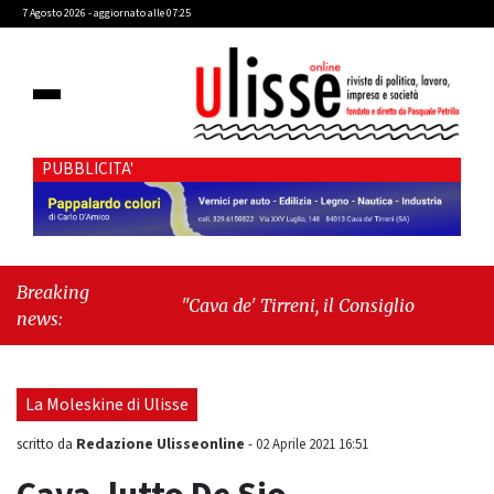
7 Agosto 2026 - aggiornato alle 07:25
PUBBLICITA'
Breaking
"Cava de' Tirreni, il Consiglio comunale
news:
conferma Sara Fariello. L'opposizione lascia
l'aula al momento del voto"
-
"Vietri sul
Mare, giornata storica: la ceramica ammessa
La Moleskine di Ulisse
alla fase europea per l’IGP"
Redazione Ulisseonline
scritto da
-
02 Aprile 2021 16:51