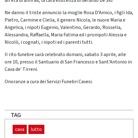
all’età di anni 88, la cara esistenza di Gerardo De Sio.
Ne danno il triste annuncio la moglie Rosa D’Amico, i figli Ida,
Pietro, Carmine e Clelia, il genero Nicola, le nuore Maria e
Angelica, i nipoti Eugenio, Valentino, Gerardo, Rossella,
Alessandra, Raffaella, Maria Fatima ed i pronipoti Alessia e
Nicolò, i cognati, i nipoti ed i parenti tutti.
Il rito funebre sarà celebrato domani, sabato 3 aprile, alle
ore 10, presso il Santuario di San Francesco e Sant’Antonio in
Cava de’ Tirreni.
Onoranze a cura dei Servizi Funebri Cavesi.
TAG
cava
lutto