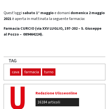
Quest’oggi
sabato 1° maggio
e domani
domenica 2 maggio
2021
è aperta in mattinata la seguente farmacia
:
Farmacia CURCIO (via XXV LUGLIO, 197-202 – S. Giuseppe
al Pozzo – 089464224).
TAG
cava
farmacia
turno
Redazione Ulisseonline
16184 articoli