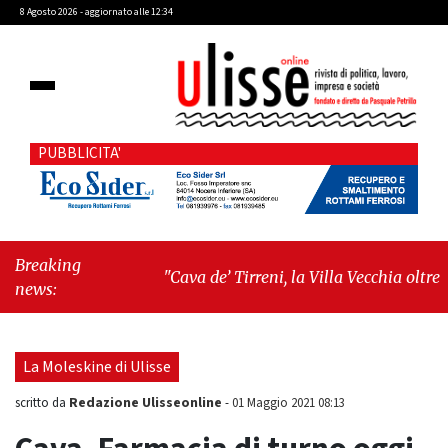
8 Agosto 2026 - aggiornato alle 12:34
PUBBLICITA'
Breaking
"Cava de’ Tirreni, la Villa Vecchia oltre i
news:
vandali: il vero nodo è il senso di comunità"
-
"Cava de’ Tirreni, La Fratellanza sull'ultima
seduta consiliare: “Serve chiarezza!”"
La Moleskine di Ulisse
Redazione Ulisseonline
scritto da
-
01 Maggio 2021 08:13