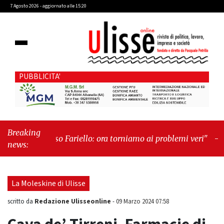
7 Agosto 2026 - aggiornato alle 15:20
PUBBLICITA'
Breaking
irreni, Caso Fariello: ora torniamo ai problemi veri"
-
"Cava
news:
, quando la burocrazia dimentica perché esiste"
La Moleskine di Ulisse
Redazione Ulisseonline
scritto da
-
09 Marzo 2024 07:58