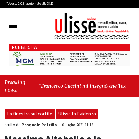
7 Agosto 2026 - aggiornato alle 08:19
PUBBLICITA'
Breaking
"Francesco Guccini mi insegnò che Tex Willer era
news:
letteratura"
-
"Cava de' Tirreni, il Consiglio
comunale conferma Sara Fariello. L'opposizione
lascia l'aula al momento del voto"
La finestra sul cortile
Ulisse In Evidenza
Pasquale Petrillo
scritto da
-
10 Luglio 2021 11:12