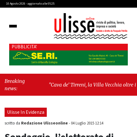
10 Agosto 2026 - aggiornato alle 05:25
PUBBLICITA'
Breaking
"Cava de’ Tirreni, la Villa Vecchia oltre i
news:
vandali: il vero nodo è il senso di comunità"
-
"Cava de’ Tirreni, La Fratellanza sull'ultima
seduta consiliare: “Serve chiarezza!”"
Ulisse In Evidenza
Redazione Ulisseonline
scritto da
-
04 Luglio 2015 12:14